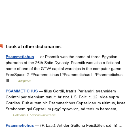
Look at other dictionaries:
Psammetichus
— or Psamtik was the name of three Egyptian
pharaohs of the 26th Saite Dynasty. Psamtik was also a fictional
name of one of the GTVA capital warships in the computer game
FreeSpace 2 .*Psammetichus I *Psammetichus II *Psammetichus
III …
Wikipedia
PSAMMETICHUS
— filius Gordii, fratris Periandri. tyrannidem
Corinthi per triennium tenuit. Aristot. l. 5. Polit. c. 12. Vide supra
Gordias. Fuit autem hic Psammetichus Cypselidarum ultimus, iuxta
Strabonem qui Cypselum μεχρὶ τριγονίας, ad tertium heredem,…
…
Hofmann J. Lexicon universale
Psammetichus
— (P. Latr.), Art der Gattung Feistkäfer, s.d. h) …