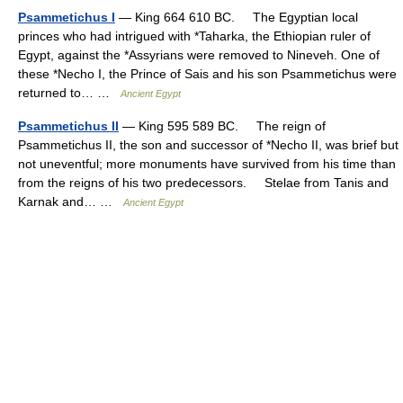
Psammetichus I
— King 664 610 BC. The Egyptian local
princes who had intrigued with *Taharka, the Ethiopian ruler of
Egypt, against the *Assyrians were removed to Nineveh. One of
these *Necho I, the Prince of Sais and his son Psammetichus were
returned to… …
Ancient Egypt
Psammetichus II
— King 595 589 BC. The reign of
Psammetichus II, the son and successor of *Necho II, was brief but
not uneventful; more monuments have survived from his time than
from the reigns of his two predecessors. Stelae from Tanis and
Karnak and… …
Ancient Egypt