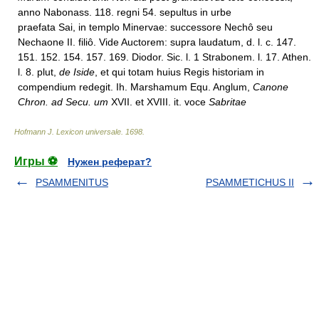
anno Nabonass. 118. regni 54. sepultus in urbe
praefata Sai, in templo Minervae: successore Nechô seu
Nechaone II. filiô. Vide Auctorem: supra laudatum, d. l. c. 147.
151. 152. 154. 157. 169. Diodor. Sic. l. 1 Strabonem. l. 17. Athen.
l. 8. plut,
de Iside
, et qui totam huius Regis historiam in
compendium redegit. Ih. Marshamum Equ. Anglum,
Canone
Chron. ad Secu. um
XVII. et XVIII. it. voce
Sabritae
Hofmann J. Lexicon universale
.
1698
.
Игры ⚽
Нужен реферат?
PSAMMENITUS
PSAMMETICHUS II