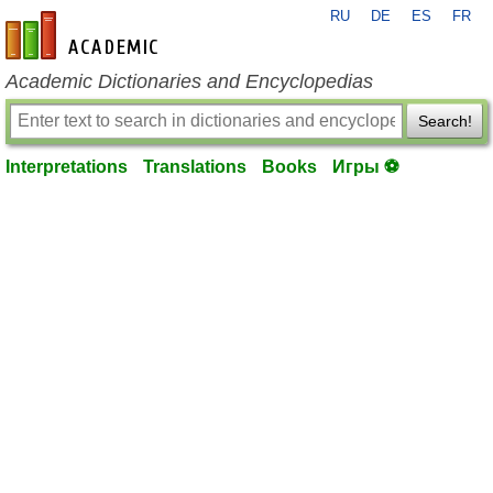
RU
DE
ES
FR
en-academic.com
Academic Dictionaries and Encyclopedias
Search!
Interpretations
Translations
Books
Игры ⚽