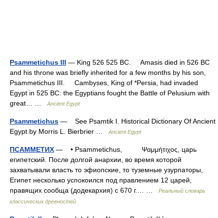
Psammetichus III
— King 526 525 BC. Amasis died in 526 BC
and his throne was briefly inherited for a few months by his son,
Psammetichus III. Cambyses, King of *Persia, had invaded
Egypt in 525 BC: the Egyptians fought the Battle of Pelusium with
great… …
Ancient Egypt
Psammetichus
— See Psamtik I. Historical Dictionary Of Ancient
Egypt by Morris L. Bierbrier …
Ancient Egypt
ПСАММЕТИХ
— • Psammetichus, Ψαμμήτιχος, царь
египетский. После долгой анархии, во время которой
захватывали власть то эфиопские, то туземные узурпаторы,
Египет несколько успокоился под правлением 12 царей,
правящих сообща (додекархия) с 670 г.… …
Реальный словарь
классических древностей