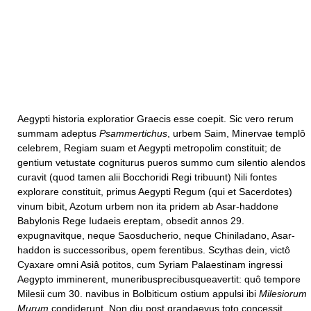
Aegypti historia exploratior Graecis esse coepit. Sic vero rerum
summam adeptus
Psammertichus
, urbem Saim, Minervae templô
celebrem, Regiam suam et Aegypti metropolim constituit; de
gentium vetustate cogniturus pueros summo cum silentio alendos
curavit (quod tamen alii Bocchoridi Regi tribuunt) Nili fontes
explorare constituit, primus Aegypti Regum (qui et Sacerdotes)
vinum bibit, Azotum urbem non ita pridem ab Asar-haddone
Babylonis Rege Iudaeis ereptam, obsedit annos 29.
expugnavitque, neque Saosducherio, neque Chiniladano, Asar-
haddon is successoribus, opem ferentibus. Scythas dein, victô
Cyaxare omni Asiâ potitos, cum Syriam Palaestinam ingressi
Aegypto imminerent, muneribusprecibusqueavertit: quô tempore
Milesii cum 30. navibus in Bolbiticum ostium appulsi ibi
Milesiorum
Murum
condiderunt. Non diu post grandaevus toto concessit,