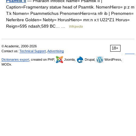
Psamtik II
— Pharaoh Infobox Name= Psamtik II |
Caption=Fragmentary statue head of Psamtik. NomenHiero= p:z m
T:k Nomen= Psammetichus PrenomenHiero=ra nfr ib | Prenomen=
Neferibre Golden= Nebty= HorusHiero= mn:n x:t U22*Z1 Horus=
Reign=595 ndash;589 BC… …
Wikipedia
© Academic, 2000-2026
18+
Contact us:
Technical Support
,
Advertising
Dictionaries export
, created on PHP,
Joomla,
Drupal,
WordPress,
MODx.