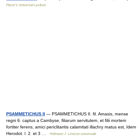
Pierer's Universal-Lexikon
PSAMMETICHUS II
— PSAMMETICHUS II. fil. Amasis, mense
regni 6. captus a Cambyse, filiarum servitutem, et filii mortem
fortiter ferens, amici periclitantis calamitati illachry matus est, Idem
Herodot. l. 2. et 3 …
Hofmann J. Lexicon universale