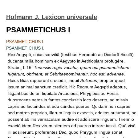
Hofmann J. Lexicon universale
PSAMMETICHUS I
PSAMMETICHUS I
PSAMMETICHUS I.
Rex Aegypti, cuius saevitiâ (testibus Herodotô ac Diodorô Siculô)
ducenta milia hominum ex Aegypto in Aethiopiam profugêre.
Strabo, l. 16.
Tenessis regio vocatur, quam qui psammetichum
fugerunt, obtinent, et Sebritaenominantur, hoc est, advenae
.
Huius filias rapuerunt crocodili, inquit
Aelianus
, propter quod
ipsum animal sanctum credidit. Hic Regnum Aegypti adeptus,
litigantibus de an tiquitate Arcadibus, Phrygibus ac Persis
duosrecens natos in fantes conclusitin loco deserto, ad missis
capris ad lactandos et edu candos pueros. Quidam non capras
sed matres proprias, illarum linguis exsectis, additas autumant, ne
possent ab illis vernaculam audire et addiscere linguam. Trienniô
exactô idem Rex virum silentem ad pueros intrare iussit. Quô visô
illi adsilierunt, proferentes
Bec
, quod Phrygum linguâ sonat