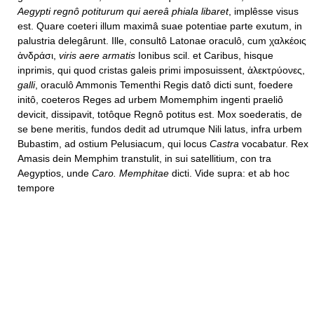
Aegypti regnô potiturum qui aereâ phiala libaret
, implêsse visus
est. Quare coeteri illum maximâ suae potentiae parte exutum, in
palustria delegârunt. Ille, consultô Latonae oraculô, cum χαλκέοις
ἀνδράσι,
viris aere armatis
Ionibus scil. et Caribus, hisque
inprimis, qui quod cristas galeis primi imposuissent, ἀλεκτρύονες,
galli
, oraculô Ammonis Tementhi Regis datô dicti sunt, foedere
initô, coeteros Reges ad urbem Momemphim ingenti praeliô
devicit, dissipavit, totôque Regnô potitus est. Mox soederatis, de
se bene meritis, fundos dedit ad utrumque Nili latus, infra urbem
Bubastim, ad ostium Pelusiacum, qui locus
Castra
vocabatur. Rex
Amasis dein Memphim transtulit, in sui satellitium, con tra
Aegyptios, unde
Caro. Memphitae
dicti. Vide supra: et ab hoc
tempore