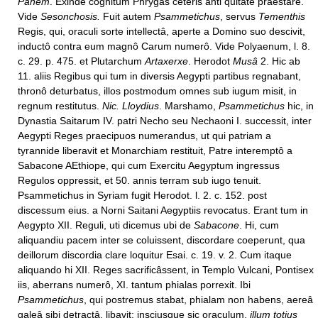
Panem
. Exinde cognitum Phrygas ceteris anti quitate praestare.
Vide
Sesonchosis.
Fuit autem
Psammetichus
, servus
Tementhis
Regis, qui, oraculi sorte intellectâ, aperte a Domino suo descivit,
inductô contra eum magnô Carum numerô. Vide Polyaenum, l. 8.
c. 29. p. 475. et Plutarchum
Artaxerxe
. Herodot
Musâ
2. Hic ab
11. aliis Regibus qui tum in diversis Aegypti partibus regnabant,
thronô deturbatus, illos postmodum omnes sub iugum misit, in
regnum restitutus.
Nic. Lloydius
. Marshamo,
Psammetichus
hic, in
Dynastia Saitarum IV. patri Necho seu Nechaoni I. successit, inter
Aegypti Reges praecipuos numerandus, ut qui patriam a
tyrannide liberavit et Monarchiam restituit, Patre interemptô a
Sabacone AEthiope, qui cum Exercitu Aegyptum ingressus
Regulos oppressit, et 50. annis terram sub iugo tenuit.
Psammetichus in Syriam fugit Herodot. l. 2. c. 152. post
discessum eius. a Norni Saitani Aegyptiis revocatus. Erant tum in
Aegypto XII. Reguli, uti dicemus ubi de
Sabacone
. Hi, cum
aliquandiu pacem inter se coluissent, discordare coeperunt, qua
deillorum discordia clare loquitur Esai. c. 19. v. 2. Cum itaque
aliquando hi XII. Reges sacrificâssent, in Templo Vulcani, Pontisex
iis, aberrans numerô, XI. tantum phialas porrexit. Ibi
Psammetichus
, qui postremus stabat, phialam non habens, aereâ
galeâ sibi detractâ, libavit: insciusque sic oraculum,
illum totius